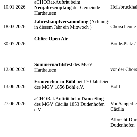
aCHORat-Auftritt beim
10.01.2026
Heilsbruckhal
Neujahrsempfang
der Gemeinde
Harthausen
Jahreshauptversammlung
(Achtung:
18.03.2026
Chorscheune
in diesem Jahr ein Mittwoch )
Chöre Open Air
30.05.2026
Boule-Platz 
Sommernachtsfest
des MGV
12.06.2026
vor der Chor
Harthausen
Frauenchor in Böhl
bei 170 Jahrfeier
13.06.2026
Böhl
des MGV 1856 Böhl e.V.
aCHORat-Auftritt beim
DanceSing
27.06.2026
Vor Sänger
des MGV Cäcilia 1853 Dudenhofen
Cäcilia
e.V.
Albrecht-Düre
Dudenhofen